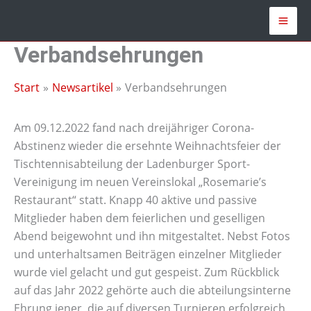
Zum
Inhalt
springen
Verbandsehrungen
Start
Newsartikel
Verbandsehrungen
Am 09.12.2022 fand nach dreijähriger Corona-
Abstinenz wieder die ersehnte Weihnachtsfeier der
Tischtennisabteilung der Ladenburger Sport-
Vereinigung im neuen Vereinslokal „Rosemarie’s
Restaurant“ statt. Knapp 40 aktive und passive
Mitglieder haben dem feierlichen und geselligen
Abend beigewohnt und ihn mitgestaltet. Nebst Fotos
und unterhaltsamen Beiträgen einzelner Mitglieder
wurde viel gelacht und gut gespeist. Zum Rückblick
auf das Jahr 2022 gehörte auch die abteilungsinterne
Ehrung jener, die auf diversen Turnieren erfolgreich