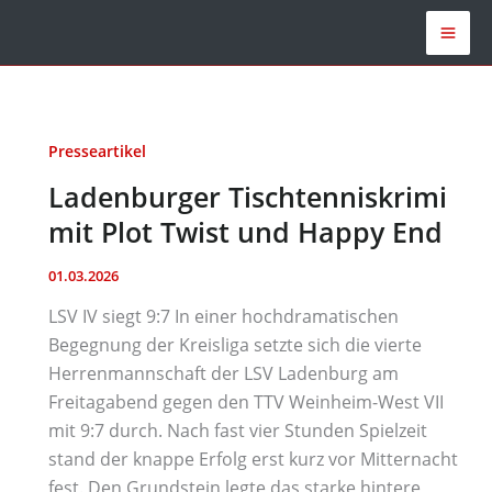
Zum
Inhalt
springen
Presseartikel
Ladenburger Tischtenniskrimi
mit Plot Twist und Happy End
01.03.2026
LSV IV siegt 9:7 In einer hochdramatischen
Begegnung der Kreisliga setzte sich die vierte
Herrenmannschaft der LSV Ladenburg am
Freitagabend gegen den TTV Weinheim-West VII
mit 9:7 durch. Nach fast vier Stunden Spielzeit
stand der knappe Erfolg erst kurz vor Mitternacht
fest. Den Grundstein legte das starke hintere